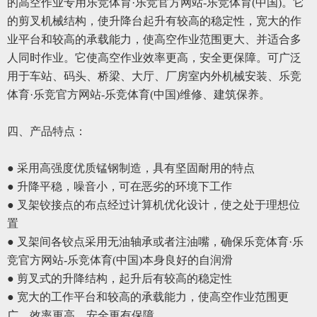
的高空作业专用乐竞体育·乐竞官方网站-乐竞体育(中国)。它
的剪叉机械结构，使升降台起升有较高的稳定性，宽大的作
业平台和较高的承载能力，使高空作业范围更大、并适合多
人同时作业。它使高空作业效率更高，安全更保障。可广泛
用于车站、码头、桥梁、大厅、厂房室内外机械安装、乐竞
体育·乐竞官方网站-乐竞体育(中国)维修、建筑保养。
四、
产品特点：
● 采用高强度优质锰钢制造，具有坚固耐用的特点
● 升降平稳，噪音小，可在恶劣的环境下工作
● 叉架铰接点的布点经过计算机优化设计，使之处于
理想
位
置
●
叉架间各铰点采用无油轴承或者注油嘴，确保乐竞体育·乐
竞官方网站-乐竞体育(中国)本身良好的自润滑
●
剪叉式的升降结构，起升后有较高的稳定性
●
宽大的工作平台和较高的承载能力，使高空作业范围更
广，效率更高，安全更有保障