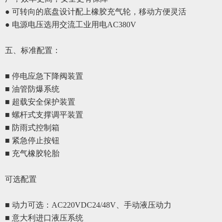
●
可转向的底盘设计配上橡胶充气轮，移动方便灵活
●
电源电压选用交流工业用电
AC380V
五、
标准配置
：
■ 停电应急下降阀装置
■ 油管防爆系统
■ 超载安全保护装置
■ 螺杆式支撑调平装置
■ 防雨式控制箱
■ 紧急停止按钮
■ 充气橡胶轮胎
可选配置
■ 动力可选：AC220VDC24/48V、手动液压动力
■
意大利进口液压系统