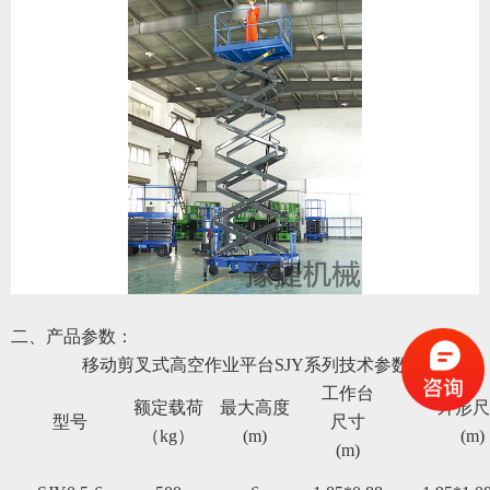
二、产品参数：
移动剪叉式高空作业平台
SJY系列
技术参数
工作台
额定载荷
最大高度
外形尺
型号
尺寸
（kg）
(m)
(m)
(m)