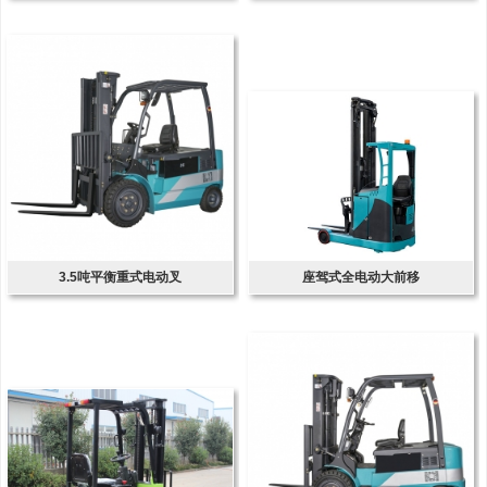
3.5吨平衡重式电动叉
座驾式全电动大前移