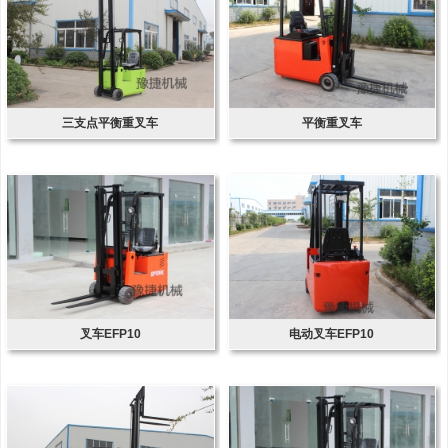
三支点平衡重叉车
平衡重叉车
叉车EFP10
电动叉车EFP10