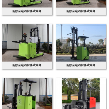
新款全电动前移式堆高
新款全电动前移式堆高
新款全电动前移式堆高
新款全电动前移式堆高