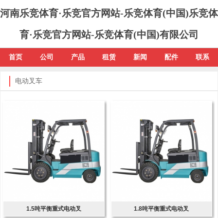
河南乐竞体育·乐竞官方网站-乐竞体育(中国)乐竞体
育·乐竞官方网站-乐竞体育(中国)有限公司
首页
公司
产品
租赁
新闻
配件
联系
电动叉车
1.5吨平衡重式电动叉
1.8吨平衡重式电动叉