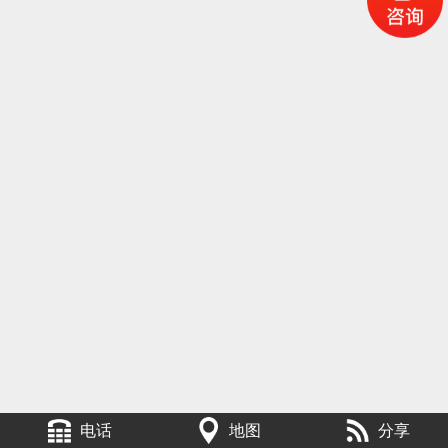
电话
地图
分享