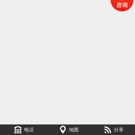
电话
地图
分享