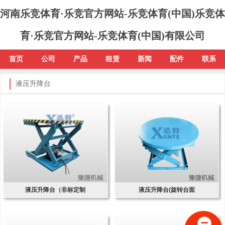
河南乐竞体育·乐竞官方网站-乐竞体育(中国)乐竞体
育·乐竞官方网站-乐竞体育(中国)有限公司
首页
公司
产品
租赁
新闻
配件
联系
液压升降台
液压升降台（非标定制
液压升降台(旋转台面