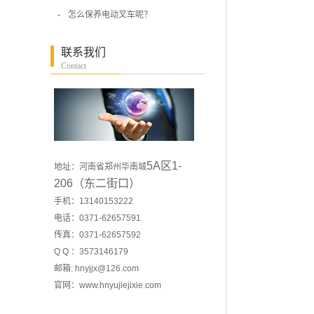
怎么保养电动叉车呢？
联系我们
Contact
5A区1-
地址：河南省郑州华南城
206（东二街口）
手机：13140153222
电话：0371-62657591
传真：0371-62657592
Q Q ：3573146179
邮箱: hnyjjx@126.com
官网：
www.hnyujiejixie.com