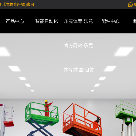
-乐竞体育(中国)官网
产品中心
智能自动化
乐竞体育·乐竞
配件中心
官方网站-乐竞
体育(中国)租赁