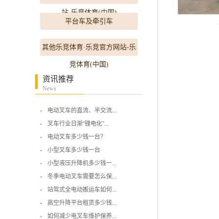
站-乐竞体育(中国)
平台车及牵引车
其他乐竞体育·乐竞官方网站-乐
竞体育(中国)
资讯推荐
News
电动叉车的直流、半交流...
叉车行业日渐“锂电化”...
电动叉车多少钱一台？
小型叉车多少钱一台
小型液压升降机多少钱一...
冬季电动叉车需要怎么保...
站驾式全电动搬运车如何...
高空升降平台租赁多少钱...
如何减少电叉车维护保养...