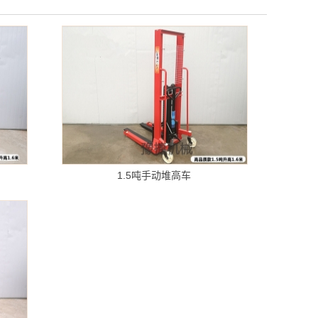
1.5吨手动堆高车