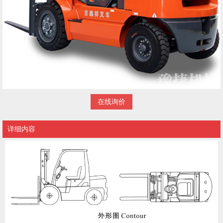
在线询价
详细内容