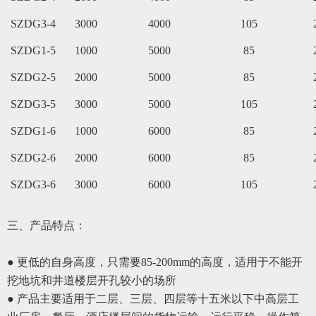
SZDG3-4
3000
4000
105
SZDG1-5
1000
5000
85
SZDG2-5
2000
5000
85
SZDG3-5
3000
5000
105
SZDG1-6
1000
6000
85
SZDG2-6
2000
6000
85
SZDG3-6
3000
6000
105
三、
产品特点：
●
更
低的自身高度，只需要
85-200mm的高度，适用于不能开
挖地坑和井道楼层开孔较小的场所
● 产品主要适用于二层、三层、四层等十五米以下中高层工