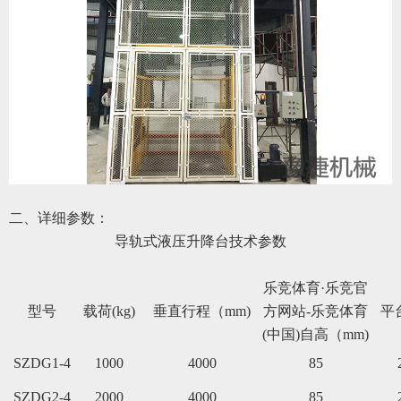
二、详细参数：
导轨式液压升降台
技术参数
乐竞体育·乐竞官
型号
载荷(kg)
垂直行程（mm)
方网站-乐竞体育
平
(中国)自高（mm)
SZDG1-4
1000
4000
85
SZDG2-4
2000
4000
85