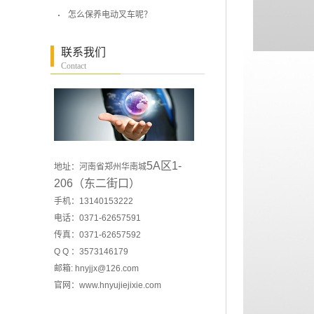
怎么保养电动叉车呢？
联系我们
Contact
5A区1-
地址：河南省郑州华南城
206（东二街口）
手机：13140153222
电话：0371-62657591
传真：0371-62657592
Q Q ：3573146179
邮箱: hnyjjx@126.com
官网：
www.hnyujiejixie.com