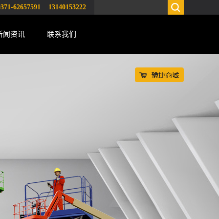
0
371-62657591
13140153222
新闻资讯
联系我们