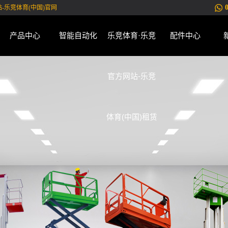
-乐竞体育(中国)官网
产品中心
智能自动化
乐竞体育·乐竞
配件中心
官方网站-乐竞
体育(中国)租赁